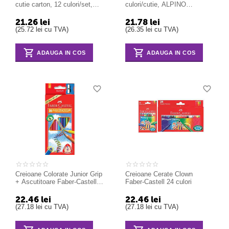
cutie carton, 12 culori/set,
culori/cutie, ALPINO
ALPINO Aqualine
Standard
21.26
lei
21.78
lei
(
25.72
lei
cu TVA)
(
26.35
lei
cu TVA)
ADAUGA IN COS
ADAUGA IN COS
Creioane Colorate Junior Grip
Creioane Cerate Clown
+ Ascutitoare Faber-Castell
Faber-Castell 24 culori
10 culori / cutie carton
22.46
lei
22.46
lei
(
27.18
lei
cu TVA)
(
27.18
lei
cu TVA)