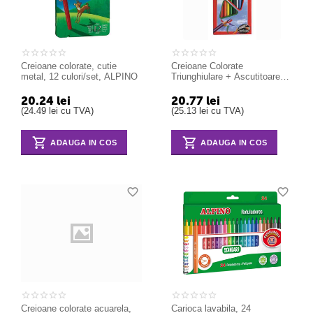
Creioane colorate, cutie
Creioane Colorate
metal, 12 culori/set, ALPINO
Triunghiulare + Ascutitoare
Eco Faber-Castell 12 culori
20.24
lei
20.77
lei
(
24.49
lei
cu TVA)
(
25.13
lei
cu TVA)
ADAUGA IN COS
ADAUGA IN COS
Creioane colorate acuarela,
Carioca lavabila, 24