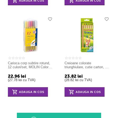
ADAUGA IN COS
ADAUGA IN COS
Carioca corp subtire rotund,
Creioane colorate
12 culori/set, MOLIN Color
triunghiulare, cutie carton, 6
Plus
culori/set, ALPINO Trimax
Jumbo
22.96
lei
23.82
lei
(
27.78
lei
cu TVA)
(
28.82
lei
cu TVA)
ADAUGA IN COS
ADAUGA IN COS