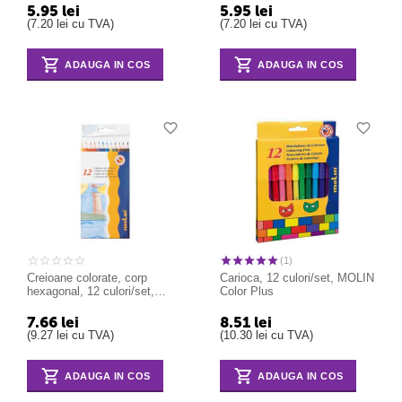
5.95
lei
5.95
lei
(
7.20
lei
cu TVA)
(
7.20
lei
cu TVA)
ADAUGA IN COS
ADAUGA IN COS
(1)
Creioane colorate, corp
Carioca, 12 culori/set, MOLIN
hexagonal, 12 culori/set,
Color Plus
MOLIN Color Plus
7.66
lei
8.51
lei
(
9.27
lei
cu TVA)
(
10.30
lei
cu TVA)
ADAUGA IN COS
ADAUGA IN COS