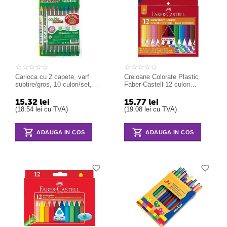
Carioca cu 2 capete, varf
Creioane Colorate Plastic
subtire/gros, 10 culori/set,
Faber-Castell 12 culori
ALPINO Double
standard
15.32
lei
15.77
lei
(
18.54
lei
cu TVA)
(
19.08
lei
cu TVA)
ADAUGA IN COS
ADAUGA IN COS