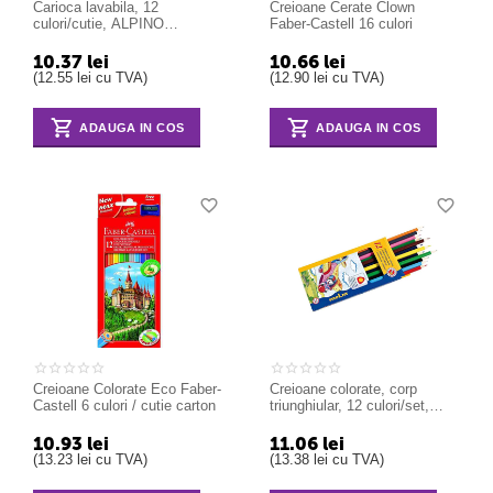
Carioca lavabila, 12
Creioane Cerate Clown
culori/cutie, ALPINO
Faber-Castell 16 culori
Standard
10.37
lei
10.66
lei
(
12.55
lei
cu TVA)
(
12.90
lei
cu TVA)
ADAUGA IN COS
ADAUGA IN COS
Creioane Colorate Eco Faber-
Creioane colorate, corp
Castell 6 culori / cutie carton
triunghiular, 12 culori/set,
MOLIN Color Plus
10.93
lei
11.06
lei
(
13.23
lei
cu TVA)
(
13.38
lei
cu TVA)