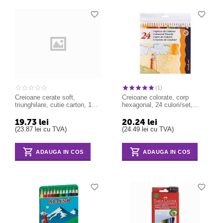
(1)
Creioane cerate soft,
Creioane colorate, corp
triunghilare, cutie carton, 12
hexagonal, 24 culori/set,
culori/cutie, ALPINO
MOLIN Color Plus
DacsTrix
19.73
lei
20.24
lei
(
23.87
lei
cu TVA)
(
24.49
lei
cu TVA)
ADAUGA IN COS
ADAUGA IN COS