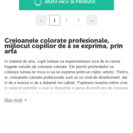
ARATA INCA 36 PRODUSE
1
2
3
Creioanele colorate profesionale,
mijlocul copiilor de a se exprima, prin
arta
In materie de arta, copiii trebuie sa experimenteze inca de la varste
fragede seturile de creioane colorate. Ele permit prichindeilor sa
coloreze lumea lor mica si sa se exprime printr-un mijloc artistic. Pentru
ei, creioanele colorate profesionale sunt un un mod de divertisment, dar
si de a exersa si de a dobandi noi calitati. Papetaria noastra online vine
in sprijinul parintilor si pun la dispozitie o gama diversificata de creioane
colorate ieftine. In functie de brandul dorit, puteti alege dintre
urmatoarele modele:
Mai mult
Creioane colorate profesionale, marca Alpino: exista 36 astfel
de produse
Seturi de creioane colorate, marca Faber-Castell, cu 38 de
produse
Creioane colorate ieftine, marca Molin, cu 12 produse