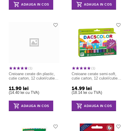
ADAUGA IN COS
ADAUGA IN COS
(1)
(1)
Creioane cerate din plastic,
Creioane cerate semi-soft,
cutie carton, 12 culori/cutie,
cutie carton, 12 culori/cutie,
ALPINO PlasiDacs
ALPINO DacsColor
11.90
lei
14.99
lei
(
14.40
lei
cu TVA)
(
18.14
lei
cu TVA)
ADAUGA IN COS
ADAUGA IN COS