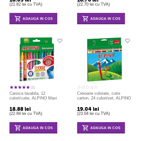
(
21.82
lei
cu TVA)
(
22.70
lei
cu TVA)
ADAUGA IN COS
ADAUGA IN COS
(1)
Carioca lavabila, 12
Creioane colorate, cutie
culori/cutie, ALPINO Maxi
carton, 24 culori/set, ALPINO
18.88
lei
19.04
lei
(
22.84
lei
cu TVA)
(
23.04
lei
cu TVA)
ADAUGA IN COS
ADAUGA IN COS