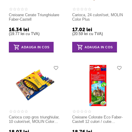
Creioane Cerate Triunghiulare
Carioca, 24 culori/set, MOLIN
Faber-Castell
Color Plus
16.34
lei
17.02
lei
(
19.77
lei
cu TVA)
(
20.59
lei
cu TVA)
ADAUGA IN COS
ADAUGA IN COS
Carioca corp gros triunghiular,
Creioane Colorate Eco Faber-
10 culori/set, MOLIN Color
Castell 12 culori / cutie
Plus
carton + ascutitoare
18.03
lei
18.76
lei