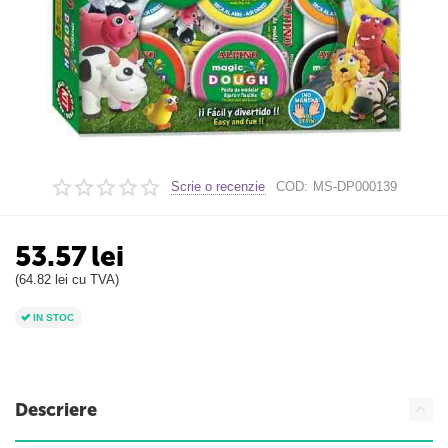
Scrie o recenzie
COD:
MS-DP000139
53.57
lei
(
64.82
lei
cu TVA)
IN STOC
Descriere