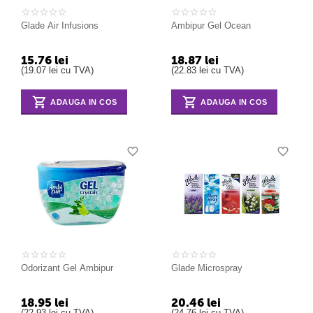
Glade Air Infusions
Ambipur Gel Ocean
15.76
lei
18.87
lei
(
19.07
lei
cu TVA)
(
22.83
lei
cu TVA)
ADAUGA IN COS
ADAUGA IN COS
Odorizant Gel Ambipur
Glade Microspray
18.95
lei
20.46
lei
(
22.93
lei
cu TVA)
(
24.76
lei
cu TVA)