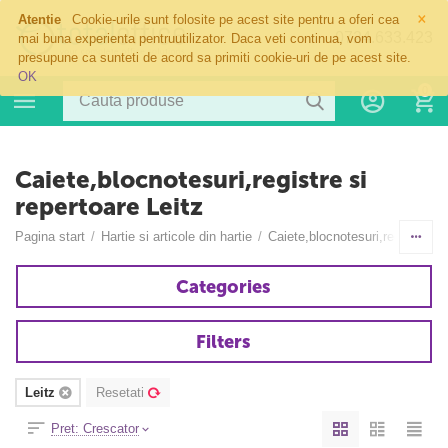
×
Atentie
Cookie-urile sunt folosite pe acest site pentru a oferi cea
0724.633.423
mai buna experienta pentruutilizator. Daca veti continua, vom
presupune ca sunteti de acord sa primiti cookie-uri de pe acest site.
OK
0
Caiete,blocnotesuri,registre si
repertoare Leitz
Pagina start
/
Hartie si articole din hartie
/
Caiete,blocnotesuri,registre si 
Categories
Filters
Leitz
Resetati
Pret: Crescator