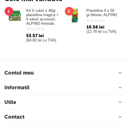
Kit 6 culori x 40gr
Plastelina 4 x 50
1
2
plastelina magica +
gr./blister, ALPINO
4 seturi accesorii,
ALPINO Animals
10.56
lei
(
12.78
lei
cu TVA)
53.57
lei
(
64.82
lei
cu TVA)
Contul meu
Informatii
Utile
Contact