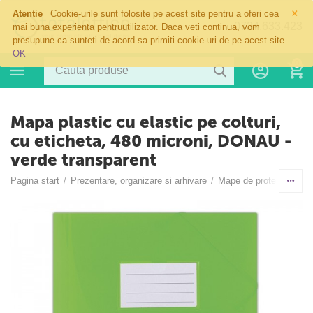
×
Atentie
Cookie-urile sunt folosite pe acest site pentru a oferi cea
0724.633.423
mai buna experienta pentruutilizator. Daca veti continua, vom
presupune ca sunteti de acord sa primiti cookie-uri de pe acest site.
OK
0
Mapa plastic cu elastic pe colturi,
cu eticheta, 480 microni, DONAU -
verde transparent
Pagina start
/
Prezentare, organizare si arhivare
/
Mape de protectie pen